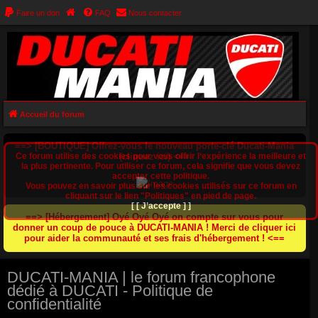
Faire un don
FAQ
Nous contacter
Accueil du forum
==> [BOUTIQUE] Offrez-vous le nouveau porte-clé Ducati-Mania
Ce forum utilise des cookies pour vous offrir l‘expérience la meilleure et
(cliquez ici) <==
la plus pertinente. Pour utiliser ce forum, cela signifie que vous devez
accepter cette politique.
Vous pouvez en savoir plus sur les cookies utilisés sur ce forum en
cliquant sur le lien "Politiques" en pied de page.
[ [ J’accepte ] ]
==> [Hébergement] Oyé Oyé Oyé on compte sur vous pour
donner un coup de pouce à DUCATI-MANIA ! Merci de cliquer ici
pour aider la communauté et ses frais d'hébergement ! <==
DUCATI-MANIA | le forum francophone
dédié à DUCATI - Politique de
confidentialité