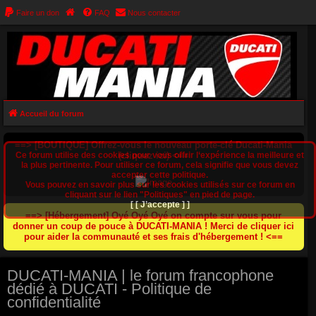
Faire un don
FAQ
Nous contacter
Accueil du forum
==> [BOUTIQUE] Offrez-vous le nouveau porte-clé Ducati-Mania
Ce forum utilise des cookies pour vous offrir l‘expérience la meilleure et
(cliquez ici) <==
la plus pertinente. Pour utiliser ce forum, cela signifie que vous devez
accepter cette politique.
Vous pouvez en savoir plus sur les cookies utilisés sur ce forum en
cliquant sur le lien "Politiques" en pied de page.
[ [ J’accepte ] ]
==> [Hébergement] Oyé Oyé Oyé on compte sur vous pour
donner un coup de pouce à DUCATI-MANIA ! Merci de cliquer ici
pour aider la communauté et ses frais d'hébergement ! <==
DUCATI-MANIA | le forum francophone
dédié à DUCATI - Politique de
confidentialité