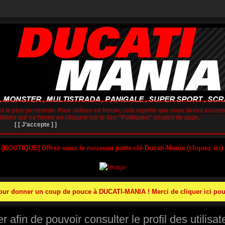
t la plus pertinente. Pour utiliser ce forum, cela signifie que vous devez accepte
lisés sur ce forum en cliquant sur le lien "Politiques" en pied de page.
[ [ J’accepte ] ]
 [BOUTIQUE] Offrez-vous le nouveau porte-clé Ducati-Mania (cliquez ici)
r donner un coup de pouce à DUCATI-MANIA ! Merci de cliquer ici pour
afin de pouvoir consulter le profil des utilisat