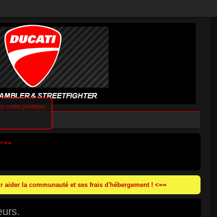
r cette politique.
 <==
 aider la communauté et ses frais d'hébergement ! <==
eurs.