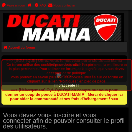
Faire un don
FAQ
Nous contacter
Accueil du forum
==> [BOUTIQUE] Offrez-vous le nouveau porte-clé Ducati-Mania
Ce forum utilise des cookies pour vous offrir l‘expérience la meilleure et
(cliquez ici) <==
la plus pertinente. Pour utiliser ce forum, cela signifie que vous devez
accepter cette politique.
Vous pouvez en savoir plus sur les cookies utilisés sur ce forum en
cliquant sur le lien "Politiques" en pied de page.
[ [ J’accepte ] ]
==> [Hébergement] Oyé Oyé Oyé on compte sur vous pour
donner un coup de pouce à DUCATI-MANIA ! Merci de cliquer ici
pour aider la communauté et ses frais d'hébergement ! <==
Vous devez vous inscrire et vous
connecter afin de pouvoir consulter le profil
des utilisateurs.