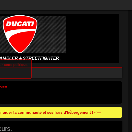
r cette politique.
 <==
 aider la communauté et ses frais d'hébergement ! <==
eurs.