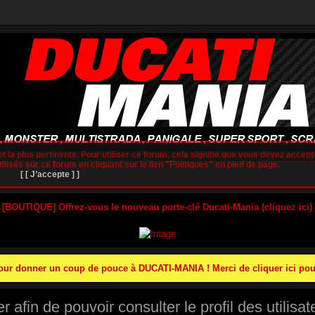
t la plus pertinente. Pour utiliser ce forum, cela signifie que vous devez accepte
lisés sur ce forum en cliquant sur le lien "Politiques" en pied de page.
[ [ J’accepte ] ]
 [BOUTIQUE] Offrez-vous le nouveau porte-clé Ducati-Mania (cliquez ici)
r donner un coup de pouce à DUCATI-MANIA ! Merci de cliquer ici pour
afin de pouvoir consulter le profil des utilisat