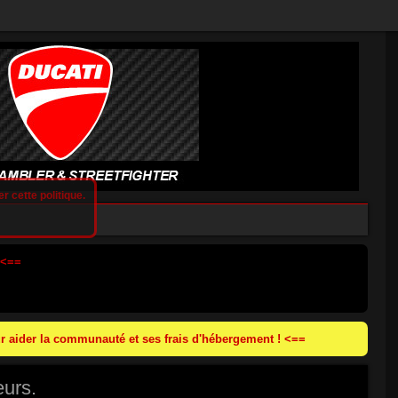
r cette politique.
 <==
 aider la communauté et ses frais d'hébergement ! <==
eurs.