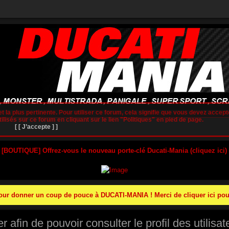
t la plus pertinente. Pour utiliser ce forum, cela signifie que vous devez accepte
lisés sur ce forum en cliquant sur le lien "Politiques" en pied de page.
[ [ J’accepte ] ]
 [BOUTIQUE] Offrez-vous le nouveau porte-clé Ducati-Mania (cliquez ici)
r donner un coup de pouce à DUCATI-MANIA ! Merci de cliquer ici pour
afin de pouvoir consulter le profil des utilisat