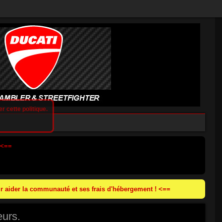
r cette politique.
 <==
 aider la communauté et ses frais d'hébergement ! <==
eurs.