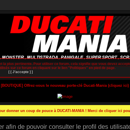
t la plus pertinente. Pour utiliser ce forum, cela signifie que vous devez accepte
lisés sur ce forum en cliquant sur le lien "Politiques" en pied de page.
[ [ J’accepte ] ]
 [BOUTIQUE] Offrez-vous le nouveau porte-clé Ducati-Mania (cliquez ici)
r donner un coup de pouce à DUCATI-MANIA ! Merci de cliquer ici pour
afin de pouvoir consulter le profil des utilisat