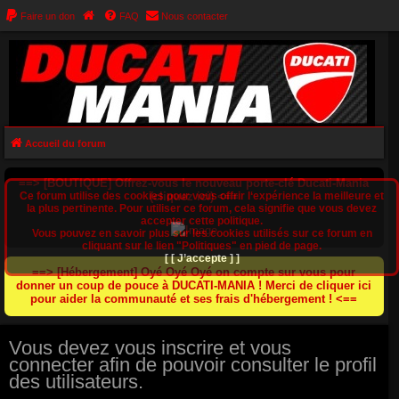
Faire un don
FAQ
Nous contacter
Accueil du forum
==> [BOUTIQUE] Offrez-vous le nouveau porte-clé Ducati-Mania
Ce forum utilise des cookies pour vous offrir l‘expérience la meilleure et
(cliquez ici) <==
la plus pertinente. Pour utiliser ce forum, cela signifie que vous devez
accepter cette politique.
Vous pouvez en savoir plus sur les cookies utilisés sur ce forum en
cliquant sur le lien "Politiques" en pied de page.
[ [ J’accepte ] ]
==> [Hébergement] Oyé Oyé Oyé on compte sur vous pour
donner un coup de pouce à DUCATI-MANIA ! Merci de cliquer ici
pour aider la communauté et ses frais d'hébergement ! <==
Vous devez vous inscrire et vous
connecter afin de pouvoir consulter le profil
des utilisateurs.