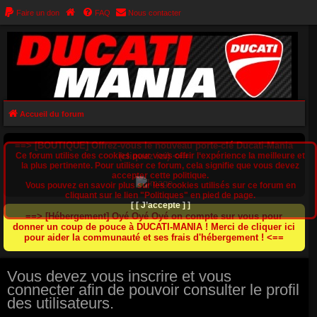
Faire un don
FAQ
Nous contacter
Accueil du forum
==> [BOUTIQUE] Offrez-vous le nouveau porte-clé Ducati-Mania
Ce forum utilise des cookies pour vous offrir l‘expérience la meilleure et
(cliquez ici) <==
la plus pertinente. Pour utiliser ce forum, cela signifie que vous devez
accepter cette politique.
Vous pouvez en savoir plus sur les cookies utilisés sur ce forum en
cliquant sur le lien "Politiques" en pied de page.
[ [ J’accepte ] ]
==> [Hébergement] Oyé Oyé Oyé on compte sur vous pour
donner un coup de pouce à DUCATI-MANIA ! Merci de cliquer ici
pour aider la communauté et ses frais d'hébergement ! <==
Vous devez vous inscrire et vous
connecter afin de pouvoir consulter le profil
des utilisateurs.