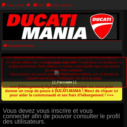
Faire un don
FAQ
Nous contacter
Accueil du forum
==> [BOUTIQUE] Offrez-vous le nouveau porte-clé Ducati-Mania
Ce forum utilise des cookies pour vous offrir l‘expérience la meilleure et
(cliquez ici) <==
la plus pertinente. Pour utiliser ce forum, cela signifie que vous devez
accepter cette politique.
Vous pouvez en savoir plus sur les cookies utilisés sur ce forum en
cliquant sur le lien "Politiques" en pied de page.
[ [ J’accepte ] ]
==> [Hébergement] Oyé Oyé Oyé on compte sur vous pour
donner un coup de pouce à DUCATI-MANIA ! Merci de cliquer ici
pour aider la communauté et ses frais d'hébergement ! <==
Vous devez vous inscrire et vous
connecter afin de pouvoir consulter le profil
des utilisateurs.