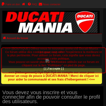
Faire un don
FAQ
Nous contacter
Accueil du forum
==> [BOUTIQUE] Offrez-vous le nouveau porte-clé Ducati-Mania
Ce forum utilise des cookies pour vous offrir l‘expérience la meilleure et
(cliquez ici) <==
la plus pertinente. Pour utiliser ce forum, cela signifie que vous devez
accepter cette politique.
Vous pouvez en savoir plus sur les cookies utilisés sur ce forum en
cliquant sur le lien "Politiques" en pied de page.
[ [ J’accepte ] ]
==> [Hébergement] Oyé Oyé Oyé on compte sur vous pour
donner un coup de pouce à DUCATI-MANIA ! Merci de cliquer ici
pour aider la communauté et ses frais d'hébergement ! <==
Vous devez vous inscrire et vous
connecter afin de pouvoir consulter le profil
des utilisateurs.