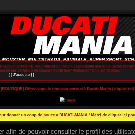
t la plus pertinente. Pour utiliser ce forum, cela signifie que vous devez accepte
lisés sur ce forum en cliquant sur le lien "Politiques" en pied de page.
[ [ J’accepte ] ]
 [BOUTIQUE] Offrez-vous le nouveau porte-clé Ducati-Mania (cliquez ici)
r donner un coup de pouce à DUCATI-MANIA ! Merci de cliquer ici pour
afin de pouvoir consulter le profil des utilisat