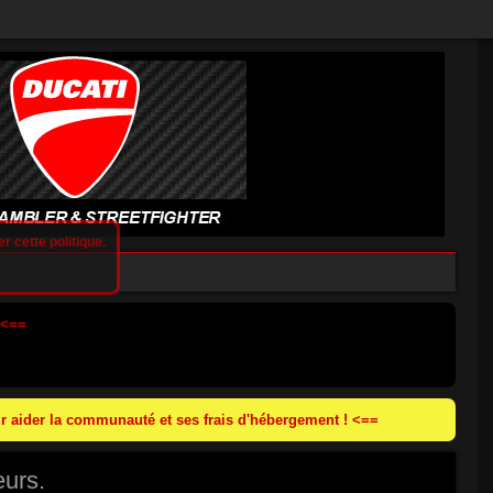
r cette politique.
 <==
 aider la communauté et ses frais d'hébergement ! <==
eurs.