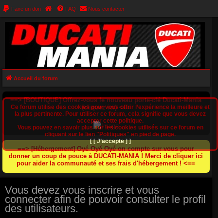
Faire un don
FAQ
Nous contacter
Accueil du forum
==> [BOUTIQUE] Offrez-vous le nouveau porte-clé Ducati-Mania
Ce forum utilise des cookies pour vous offrir l‘expérience la meilleure et
(cliquez ici) <==
la plus pertinente. Pour utiliser ce forum, cela signifie que vous devez
accepter cette politique.
Vous pouvez en savoir plus sur les cookies utilisés sur ce forum en
cliquant sur le lien "Politiques" en pied de page.
[ [ J’accepte ] ]
==> [Hébergement] Oyé Oyé Oyé on compte sur vous pour
donner un coup de pouce à DUCATI-MANIA ! Merci de cliquer ici
pour aider la communauté et ses frais d'hébergement ! <==
Vous devez vous inscrire et vous
connecter afin de pouvoir consulter le profil
des utilisateurs.