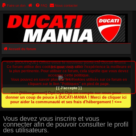
Faire un don
FAQ
Nous contacter
Accueil du forum
==> [BOUTIQUE] Offrez-vous le nouveau porte-clé Ducati-Mania
Ce forum utilise des cookies pour vous offrir l‘expérience la meilleure et
(cliquez ici) <==
la plus pertinente. Pour utiliser ce forum, cela signifie que vous devez
accepter cette politique.
Vous pouvez en savoir plus sur les cookies utilisés sur ce forum en
cliquant sur le lien "Politiques" en pied de page.
[ [ J’accepte ] ]
==> [Hébergement] Oyé Oyé Oyé on compte sur vous pour
donner un coup de pouce à DUCATI-MANIA ! Merci de cliquer ici
pour aider la communauté et ses frais d'hébergement ! <==
Vous devez vous inscrire et vous
connecter afin de pouvoir consulter le profil
des utilisateurs.