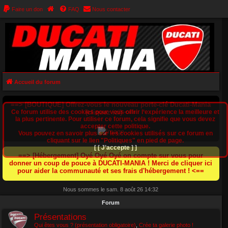
Faire un don
FAQ
Nous contacter
Accueil du forum
==> [BOUTIQUE] Offrez-vous le nouveau porte-clé Ducati-Mania
Ce forum utilise des cookies pour vous offrir l‘expérience la meilleure et
(cliquez ici) <==
la plus pertinente. Pour utiliser ce forum, cela signifie que vous devez
accepter cette politique.
Vous pouvez en savoir plus sur les cookies utilisés sur ce forum en
cliquant sur le lien "Politiques" en pied de page.
[ [ J’accepte ] ]
==> [Hébergement] Oyé Oyé Oyé on compte sur vous pour
donner un coup de pouce à DUCATI-MANIA ! Merci de cliquer ici
pour aider la communauté et ses frais d'hébergement ! <==
Nous sommes le sam. 8 août 26 14:32
Forum
Présentations
Qui êtes vous ? (présentation obligatoire)
,
Crée ta galerie photo !