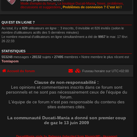
Mode d'emploi du forum
,
La boutique Ducati-Mania
,
News, problèmes,
discussions et suggestions
,
Problèmes de connexion ? C'est ici !
QUI EST EN LIGNE ?
Au total, il y a
829
utilisateurs en ligne :: 3 inscrits, 0 invisible et 826 invités (selon le
nombre d’utilisateurs actifs des 5 dernières minutes)
Le nombre maximal d’utilisateurs en ligne simultanément a été de
9957
le mar. 17 févr.
26 22:33
STATISTIQUES
553248
messages •
28132
sujets •
27495
membres • Notre membre le plus récent est
Tomlapom
Accueil du forum
Fuseau horaire sur
UTC+02:00
Clause de non-responsabilité :
Les opinions et commentaires inscrits dans ce forum sont
personnels et ne sont pas nécessairement ceux de l'équipe du
forum.
L'équipe de ce forum n'est pas responsable du contenu des
sites externes cités.
La communauté Ducati-Mania a donné son premier coup
de gaz le 13 juin 2009
DucatiMania style by Babasss (inherited from
MannixMD
- Hexagon)