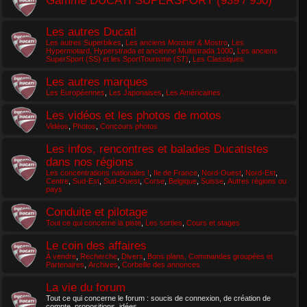
Les autres Ducati
Les autres Superbikes
,
Les anciens Monster & Mostro
,
Les
Hypermotard, Hyperstrada et ancienne Multistrada 1000
,
Les anciens
SuperSport (SS) et les SportTourisme (ST)
,
Les Classiques
Les autres marques
Les Européennes
,
Les Japonaises
,
Les Américaines
Les vidéos et les photos de motos
Vidéos
,
Photos
,
Concours photos
Les infos, rencontres et balades Ducatistes
dans nos régions
Les concentrations nationales !
,
Ile de France
,
Nord-Ouest
,
Nord-Est
,
Centre
,
Sud-Est
,
Sud-Ouest
,
Corse
,
Belgique
,
Suisse
,
Autres régions ou
pays
Conduite et pilotage
Tout ce qui concerne la piste
,
Les sorties
,
Cours et stages
Le coin des affaires
À vendre
,
Recherche
,
Divers
,
Bons plans, Commandes groupées et
Partenaires
,
Archives
,
Corbeille des annonces
La vie du forum
Tout ce qui concerne le forum : soucis de connexion, de création de
compte, propositions, idées...