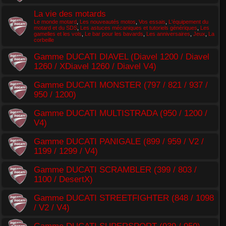
La vie des motards
Le monde motard
,
Les nouveautés motos
,
Vos essais
,
L'équipement du
motard et du SDS
,
Les astuces mécaniques et tutoriels génériques
,
Les
gamelles et les vols
,
Le bar pour les bavards
,
Les anniversaires
,
Jeux
,
La
corbeille
Gamme DUCATI DIAVEL (Diavel 1200 / Diavel
1260 / XDiavel 1260 / Diavel V4)
Gamme DUCATI MONSTER (797 / 821 / 937 /
950 / 1200)
Gamme DUCATI MULTISTRADA (950 / 1200 /
V4)
Gamme DUCATI PANIGALE (899 / 959 / V2 /
1199 / 1299 / V4)
Gamme DUCATI SCRAMBLER (399 / 803 /
1100 / DesertX)
Gamme DUCATI STREETFIGHTER (848 / 1098
/ V2 / V4)
Gamme DUCATI SUPERSPORT (939 / 950)