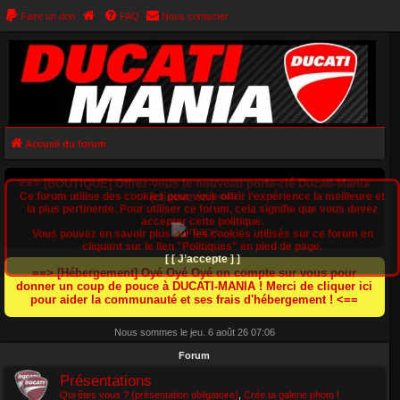
Faire un don
FAQ
Nous contacter
Accueil du forum
==> [BOUTIQUE] Offrez-vous le nouveau porte-clé Ducati-Mania
Ce forum utilise des cookies pour vous offrir l‘expérience la meilleure et
(cliquez ici) <==
la plus pertinente. Pour utiliser ce forum, cela signifie que vous devez
accepter cette politique.
Vous pouvez en savoir plus sur les cookies utilisés sur ce forum en
cliquant sur le lien "Politiques" en pied de page.
[ [ J’accepte ] ]
==> [Hébergement] Oyé Oyé Oyé on compte sur vous pour
donner un coup de pouce à DUCATI-MANIA ! Merci de cliquer ici
pour aider la communauté et ses frais d'hébergement ! <==
Nous sommes le jeu. 6 août 26 07:06
Forum
Présentations
Qui êtes vous ? (présentation obligatoire)
,
Crée ta galerie photo !