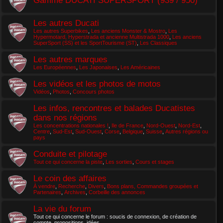
Les autres Ducati
Les autres Superbikes
,
Les anciens Monster & Mostro
,
Les
Hypermotard, Hyperstrada et ancienne Multistrada 1000
,
Les anciens
SuperSport (SS) et les SportTourisme (ST)
,
Les Classiques
Les autres marques
Les Européennes
,
Les Japonaises
,
Les Américaines
Les vidéos et les photos de motos
Vidéos
,
Photos
,
Concours photos
Les infos, rencontres et balades Ducatistes
dans nos régions
Les concentrations nationales !
,
Ile de France
,
Nord-Ouest
,
Nord-Est
,
Centre
,
Sud-Est
,
Sud-Ouest
,
Corse
,
Belgique
,
Suisse
,
Autres régions ou
pays
Conduite et pilotage
Tout ce qui concerne la piste
,
Les sorties
,
Cours et stages
Le coin des affaires
À vendre
,
Recherche
,
Divers
,
Bons plans, Commandes groupées et
Partenaires
,
Archives
,
Corbeille des annonces
La vie du forum
Tout ce qui concerne le forum : soucis de connexion, de création de
compte, propositions, idées...