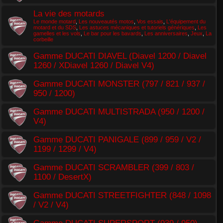
La vie des motards
Le monde motard
,
Les nouveautés motos
,
Vos essais
,
L'équipement du
motard et du SDS
,
Les astuces mécaniques et tutoriels génériques
,
Les
gamelles et les vols
,
Le bar pour les bavards
,
Les anniversaires
,
Jeux
,
La
corbeille
Gamme DUCATI DIAVEL (Diavel 1200 / Diavel
1260 / XDiavel 1260 / Diavel V4)
Gamme DUCATI MONSTER (797 / 821 / 937 /
950 / 1200)
Gamme DUCATI MULTISTRADA (950 / 1200 /
V4)
Gamme DUCATI PANIGALE (899 / 959 / V2 /
1199 / 1299 / V4)
Gamme DUCATI SCRAMBLER (399 / 803 /
1100 / DesertX)
Gamme DUCATI STREETFIGHTER (848 / 1098
/ V2 / V4)
Gamme DUCATI SUPERSPORT (939 / 950)