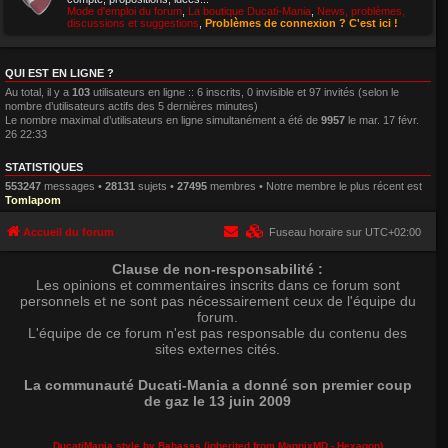
Mode d'emploi du forum
,
La boutique Ducati-Mania
,
News, problèmes,
discussions et suggestions
,
Problèmes de connexion ? C'est ici !
QUI EST EN LIGNE ?
Au total, il y a
103
utilisateurs en ligne :: 6 inscrits, 0 invisible et 97 invités (selon le
nombre d’utilisateurs actifs des 5 dernières minutes)
Le nombre maximal d’utilisateurs en ligne simultanément a été de
9957
le mar. 17 févr.
26 22:33
STATISTIQUES
553247
messages •
28131
sujets •
27495
membres • Notre membre le plus récent est
Tomlapom
Accueil du forum
Fuseau horaire sur
UTC+02:00
Clause de non-responsabilité :
Les opinions et commentaires inscrits dans ce forum sont
personnels et ne sont pas nécessairement ceux de l'équipe du
forum.
L'équipe de ce forum n'est pas responsable du contenu des
sites externes cités.
La communauté Ducati-Mania a donné son premier coup
de gaz le 13 juin 2009
DucatiMania style by Babasss (inherited from
MannixMD
- Hexagon)