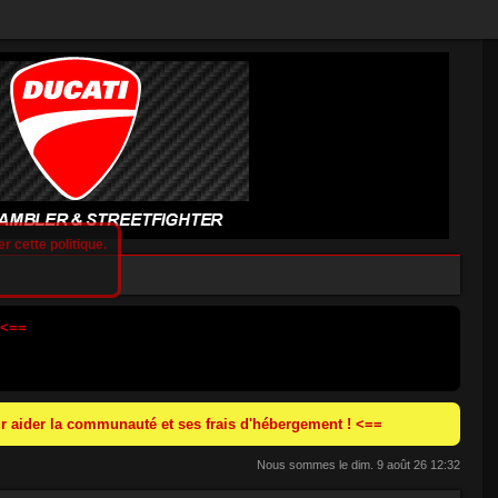
r cette politique.
 <==
 aider la communauté et ses frais d'hébergement ! <==
Nous sommes le dim. 9 août 26 12:32