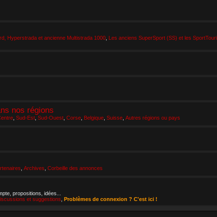
d, Hyperstrada et ancienne Multistrada 1000
,
Les anciens SuperSport (SS) et les SportTour
ans nos régions
entre
,
Sud-Est
,
Sud-Ouest
,
Corse
,
Belgique
,
Suisse
,
Autres régions ou pays
tenaires
,
Archives
,
Corbeille des annonces
pte, propositions, idées...
iscussions et suggestions
,
Problèmes de connexion ? C'est ici !