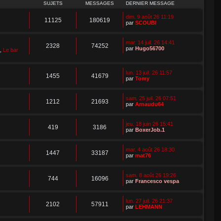
SUJETS
MESSAGES
DERNIER MESSAGE
dim. 9 août 26 11:19
11125
180619
par
SCOUBI
mar. 14 juil. 26 14:41
2328
74252
par
Hugo56700
,
Le bar
lun. 13 juil. 26 11:57
1455
41679
par
Tomy
sam. 25 juil. 26 07:51
1212
21693
par
Arnaudu64
jeu. 18 juin 26 15:41
419
3186
par
BoxerJob.1
mar. 4 août 26 18:30
1447
33187
par
mat76
sam. 8 août 26 19:26
744
16096
par
Francesco vespa
lun. 27 juil. 26 21:37
2102
57911
par
LEHMANN