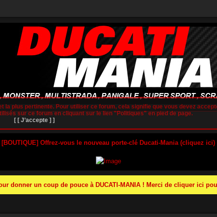
t la plus pertinente. Pour utiliser ce forum, cela signifie que vous devez accepte
lisés sur ce forum en cliquant sur le lien "Politiques" en pied de page.
[ [ J’accepte ] ]
 [BOUTIQUE] Offrez-vous le nouveau porte-clé Ducati-Mania (cliquez ici)
r donner un coup de pouce à DUCATI-MANIA ! Merci de cliquer ici pour