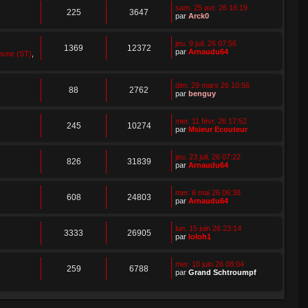
sam. 25 avr. 26 16:19
225
3647
par
Arck0
jeu. 9 juil. 26 07:56
1369
12372
par
Arnaudu64
isme (ST)
,
dim. 29 mars 26 10:56
88
2762
par
benguy
mer. 11 févr. 26 17:52
245
10274
par
Msieur Ecouteur
jeu. 23 juil. 26 07:22
826
31839
par
Arnaudu64
mer. 6 mai 26 06:38
608
24803
par
Arnaudu64
lun. 15 juin 26 23:14
3333
26905
par
loloh1
mer. 10 juin 26 08:04
259
6788
par
Grand Schtroumpf