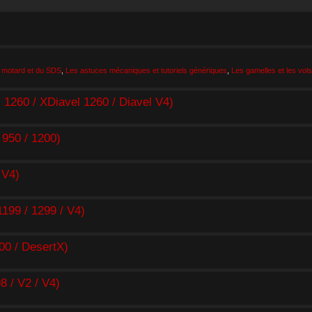
 motard et du SDS
,
Les astuces mécaniques et tutoriels génériques
,
Les gamelles et les vols
260 / XDiavel 1260 / Diavel V4)
950 / 1200)
 V4)
99 / 1299 / V4)
0 / DesertX)
/ V2 / V4)