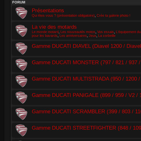
FORUM
Présentations
Qui êtes vous ? (présentation obligatoire)
,
Crée ta galerie photo !
La vie des motards
Le monde motard
,
Les nouveautés motos
,
Vos essais
,
L'équipement du
pour les bavards
,
Les anniversaires
,
Jeux
,
La corbeille
Gamme DUCATI DIAVEL (Diavel 1200 / Diavel 1
Gamme DUCATI MONSTER (797 / 821 / 937 / 
Gamme DUCATI MULTISTRADA (950 / 1200 /
Gamme DUCATI PANIGALE (899 / 959 / V2 / 11
Gamme DUCATI SCRAMBLER (399 / 803 / 110
Gamme DUCATI STREETFIGHTER (848 / 1098 