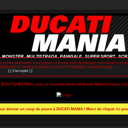
t la plus pertinente. Pour utiliser ce forum, cela signifie que vous devez accepte
lisés sur ce forum en cliquant sur le lien "Politiques" en pied de page.
[ [ J’accepte ] ]
 [BOUTIQUE] Offrez-vous le nouveau porte-clé Ducati-Mania (cliquez ici)
r donner un coup de pouce à DUCATI-MANIA ! Merci de cliquer ici pour