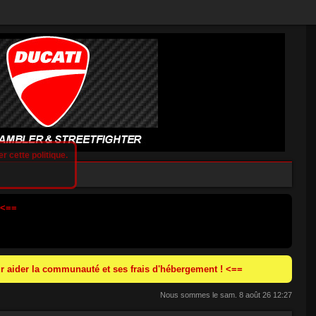
r cette politique.
 <==
 aider la communauté et ses frais d'hébergement ! <==
Nous sommes le sam. 8 août 26 12:27