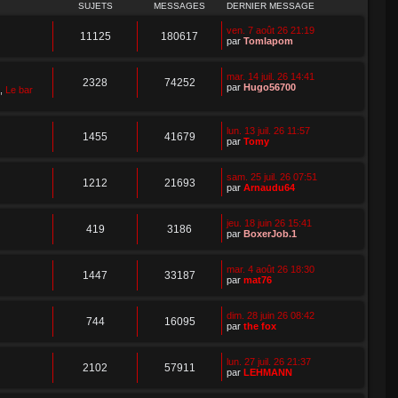
SUJETS
MESSAGES
DERNIER MESSAGE
ven. 7 août 26 21:19
11125
180617
par
Tomlapom
mar. 14 juil. 26 14:41
2328
74252
par
Hugo56700
,
Le bar
lun. 13 juil. 26 11:57
1455
41679
par
Tomy
sam. 25 juil. 26 07:51
1212
21693
par
Arnaudu64
jeu. 18 juin 26 15:41
419
3186
par
BoxerJob.1
mar. 4 août 26 18:30
1447
33187
par
mat76
dim. 28 juin 26 08:42
744
16095
par
the fox
lun. 27 juil. 26 21:37
2102
57911
par
LEHMANN