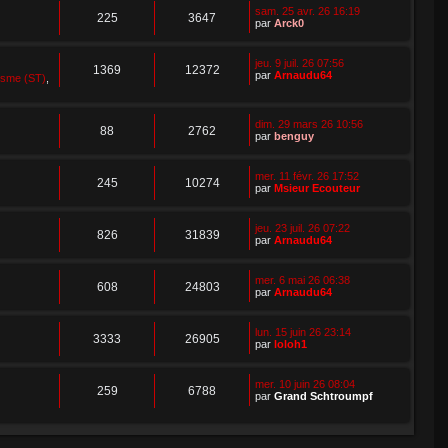
sam. 25 avr. 26 16:19
225
3647
par
Arck0
jeu. 9 juil. 26 07:56
1369
12372
par
Arnaudu64
isme (ST)
,
dim. 29 mars 26 10:56
88
2762
par
benguy
mer. 11 févr. 26 17:52
245
10274
par
Msieur Ecouteur
jeu. 23 juil. 26 07:22
826
31839
par
Arnaudu64
mer. 6 mai 26 06:38
608
24803
par
Arnaudu64
lun. 15 juin 26 23:14
3333
26905
par
loloh1
mer. 10 juin 26 08:04
259
6788
par
Grand Schtroumpf