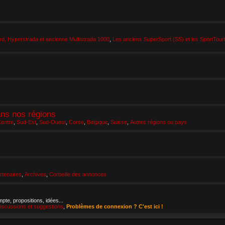
d, Hyperstrada et ancienne Multistrada 1000
,
Les anciens SuperSport (SS) et les SportTour
ans nos régions
entre
,
Sud-Est
,
Sud-Ouest
,
Corse
,
Belgique
,
Suisse
,
Autres régions ou pays
tenaires
,
Archives
,
Corbeille des annonces
pte, propositions, idées...
iscussions et suggestions
,
Problèmes de connexion ? C'est ici !