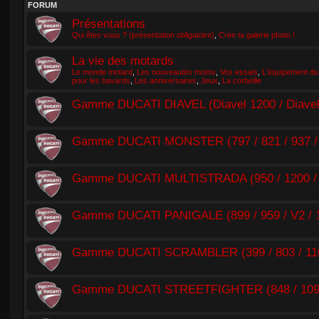
FORUM
Présentations
Qui êtes vous ? (présentation obligatoire)
,
Crée ta galerie photo !
La vie des motards
Le monde motard
,
Les nouveautés motos
,
Vos essais
,
L'équipement du
pour les bavards
,
Les anniversaires
,
Jeux
,
La corbeille
Gamme DUCATI DIAVEL (Diavel 1200 / Diavel 1
Gamme DUCATI MONSTER (797 / 821 / 937 / 
Gamme DUCATI MULTISTRADA (950 / 1200 /
Gamme DUCATI PANIGALE (899 / 959 / V2 / 11
Gamme DUCATI SCRAMBLER (399 / 803 / 110
Gamme DUCATI STREETFIGHTER (848 / 1098 