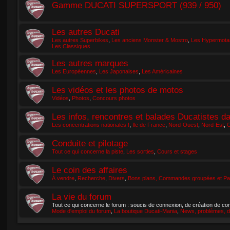
Gamme DUCATI SUPERSPORT (939 / 950)
Les autres Ducati
Les autres Superbikes
,
Les anciens Monster & Mostro
,
Les Hypermotar
Les Classiques
Les autres marques
Les Européennes
,
Les Japonaises
,
Les Américaines
Les vidéos et les photos de motos
Vidéos
,
Photos
,
Concours photos
Les infos, rencontres et balades Ducatistes d
Les concentrations nationales !
,
Ile de France
,
Nord-Ouest
,
Nord-Est
,
C
Conduite et pilotage
Tout ce qui concerne la piste
,
Les sorties
,
Cours et stages
Le coin des affaires
À vendre
,
Recherche
,
Divers
,
Bons plans, Commandes groupées et Par
La vie du forum
Tout ce qui concerne le forum : soucis de connexion, de création de com
Mode d'emploi du forum
,
La boutique Ducati-Mania
,
News, problèmes, d