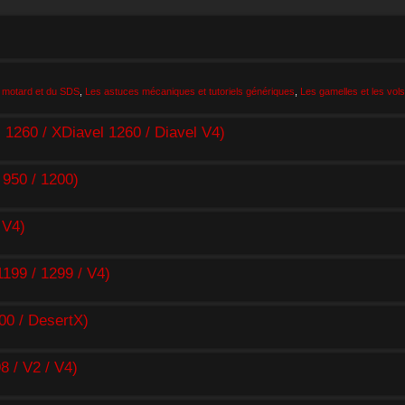
 motard et du SDS
,
Les astuces mécaniques et tutoriels génériques
,
Les gamelles et les vols
260 / XDiavel 1260 / Diavel V4)
950 / 1200)
 V4)
99 / 1299 / V4)
0 / DesertX)
/ V2 / V4)