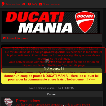
Faire un don
FAQ
Nous contacter
Accueil du forum
==> [BOUTIQUE] Offrez-vous le nouveau porte-clé Ducati-Mania
Ce forum utilise des cookies pour vous offrir l‘expérience la meilleure et
(cliquez ici) <==
la plus pertinente. Pour utiliser ce forum, cela signifie que vous devez
accepter cette politique.
Vous pouvez en savoir plus sur les cookies utilisés sur ce forum en
cliquant sur le lien "Politiques" en pied de page.
[ [ J’accepte ] ]
==> [Hébergement] Oyé Oyé Oyé on compte sur vous pour
donner un coup de pouce à DUCATI-MANIA ! Merci de cliquer ici
pour aider la communauté et ses frais d'hébergement ! <==
Nous sommes le sam. 8 août 26 08:15
Forum
Présentations
Qui êtes vous ? (présentation obligatoire)
,
Crée ta galerie photo !