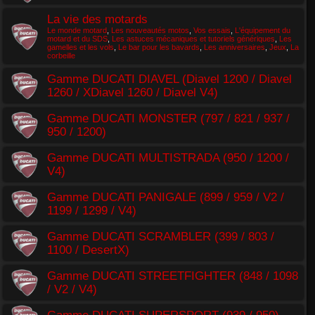
La vie des motards
Le monde motard
,
Les nouveautés motos
,
Vos essais
,
L'équipement du
motard et du SDS
,
Les astuces mécaniques et tutoriels génériques
,
Les
gamelles et les vols
,
Le bar pour les bavards
,
Les anniversaires
,
Jeux
,
La
corbeille
Gamme DUCATI DIAVEL (Diavel 1200 / Diavel
1260 / XDiavel 1260 / Diavel V4)
Gamme DUCATI MONSTER (797 / 821 / 937 /
950 / 1200)
Gamme DUCATI MULTISTRADA (950 / 1200 /
V4)
Gamme DUCATI PANIGALE (899 / 959 / V2 /
1199 / 1299 / V4)
Gamme DUCATI SCRAMBLER (399 / 803 /
1100 / DesertX)
Gamme DUCATI STREETFIGHTER (848 / 1098
/ V2 / V4)
Gamme DUCATI SUPERSPORT (939 / 950)