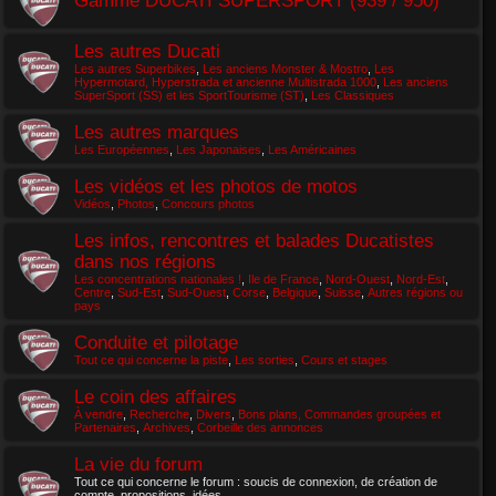
Les autres Ducati
Les autres Superbikes
,
Les anciens Monster & Mostro
,
Les
Hypermotard, Hyperstrada et ancienne Multistrada 1000
,
Les anciens
SuperSport (SS) et les SportTourisme (ST)
,
Les Classiques
Les autres marques
Les Européennes
,
Les Japonaises
,
Les Américaines
Les vidéos et les photos de motos
Vidéos
,
Photos
,
Concours photos
Les infos, rencontres et balades Ducatistes
dans nos régions
Les concentrations nationales !
,
Ile de France
,
Nord-Ouest
,
Nord-Est
,
Centre
,
Sud-Est
,
Sud-Ouest
,
Corse
,
Belgique
,
Suisse
,
Autres régions ou
pays
Conduite et pilotage
Tout ce qui concerne la piste
,
Les sorties
,
Cours et stages
Le coin des affaires
À vendre
,
Recherche
,
Divers
,
Bons plans, Commandes groupées et
Partenaires
,
Archives
,
Corbeille des annonces
La vie du forum
Tout ce qui concerne le forum : soucis de connexion, de création de
compte, propositions, idées...