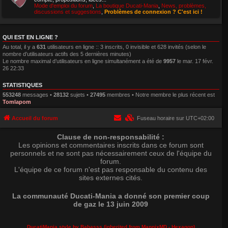
Mode d'emploi du forum
,
La boutique Ducati-Mania
,
News, problèmes,
discussions et suggestions
,
Problèmes de connexion ? C'est ici !
QUI EST EN LIGNE ?
Au total, il y a
631
utilisateurs en ligne :: 3 inscrits, 0 invisible et 628 invités (selon le
nombre d’utilisateurs actifs des 5 dernières minutes)
Le nombre maximal d’utilisateurs en ligne simultanément a été de
9957
le mar. 17 févr.
26 22:33
STATISTIQUES
553248
messages •
28132
sujets •
27495
membres • Notre membre le plus récent est
Tomlapom
Accueil du forum
Fuseau horaire sur
UTC+02:00
Clause de non-responsabilité :
Les opinions et commentaires inscrits dans ce forum sont
personnels et ne sont pas nécessairement ceux de l'équipe du
forum.
L'équipe de ce forum n'est pas responsable du contenu des
sites externes cités.
La communauté Ducati-Mania a donné son premier coup
de gaz le 13 juin 2009
DucatiMania style by Babasss (inherited from
MannixMD
- Hexagon)