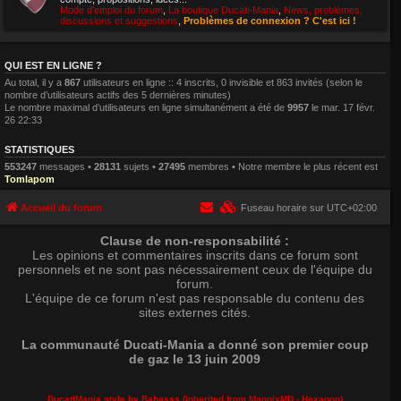
Mode d'emploi du forum
,
La boutique Ducati-Mania
,
News, problèmes,
discussions et suggestions
,
Problèmes de connexion ? C'est ici !
QUI EST EN LIGNE ?
Au total, il y a
867
utilisateurs en ligne :: 4 inscrits, 0 invisible et 863 invités (selon le
nombre d’utilisateurs actifs des 5 dernières minutes)
Le nombre maximal d’utilisateurs en ligne simultanément a été de
9957
le mar. 17 févr.
26 22:33
STATISTIQUES
553247
messages •
28131
sujets •
27495
membres • Notre membre le plus récent est
Tomlapom
Accueil du forum
Fuseau horaire sur
UTC+02:00
Clause de non-responsabilité :
Les opinions et commentaires inscrits dans ce forum sont
personnels et ne sont pas nécessairement ceux de l'équipe du
forum.
L'équipe de ce forum n'est pas responsable du contenu des
sites externes cités.
La communauté Ducati-Mania a donné son premier coup
de gaz le 13 juin 2009
DucatiMania style by Babasss (inherited from
MannixMD
- Hexagon)