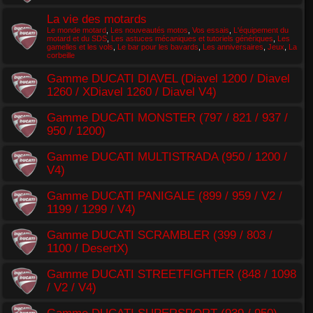
La vie des motards
Le monde motard
,
Les nouveautés motos
,
Vos essais
,
L'équipement du
motard et du SDS
,
Les astuces mécaniques et tutoriels génériques
,
Les
gamelles et les vols
,
Le bar pour les bavards
,
Les anniversaires
,
Jeux
,
La
corbeille
Gamme DUCATI DIAVEL (Diavel 1200 / Diavel
1260 / XDiavel 1260 / Diavel V4)
Gamme DUCATI MONSTER (797 / 821 / 937 /
950 / 1200)
Gamme DUCATI MULTISTRADA (950 / 1200 /
V4)
Gamme DUCATI PANIGALE (899 / 959 / V2 /
1199 / 1299 / V4)
Gamme DUCATI SCRAMBLER (399 / 803 /
1100 / DesertX)
Gamme DUCATI STREETFIGHTER (848 / 1098
/ V2 / V4)
Gamme DUCATI SUPERSPORT (939 / 950)