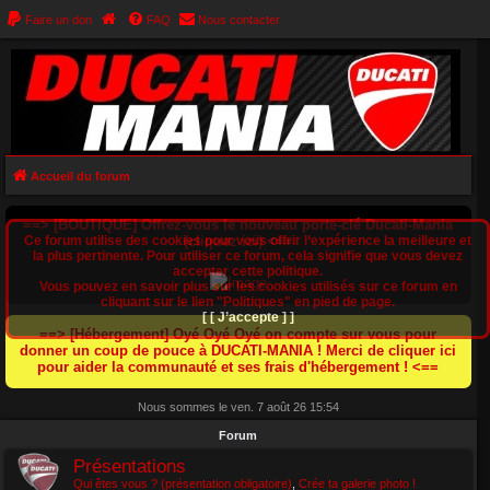
Faire un don
FAQ
Nous contacter
Accueil du forum
==> [BOUTIQUE] Offrez-vous le nouveau porte-clé Ducati-Mania
Ce forum utilise des cookies pour vous offrir l‘expérience la meilleure et
(cliquez ici) <==
la plus pertinente. Pour utiliser ce forum, cela signifie que vous devez
accepter cette politique.
Vous pouvez en savoir plus sur les cookies utilisés sur ce forum en
cliquant sur le lien "Politiques" en pied de page.
[ [ J’accepte ] ]
==> [Hébergement] Oyé Oyé Oyé on compte sur vous pour
donner un coup de pouce à DUCATI-MANIA ! Merci de cliquer ici
pour aider la communauté et ses frais d'hébergement ! <==
Nous sommes le ven. 7 août 26 15:54
Forum
Présentations
Qui êtes vous ? (présentation obligatoire)
,
Crée ta galerie photo !