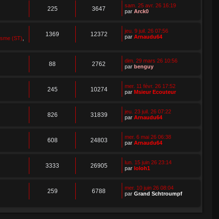
sam. 25 avr. 26 16:19
225
3647
par
Arck0
jeu. 9 juil. 26 07:56
1369
12372
par
Arnaudu64
isme (ST)
,
dim. 29 mars 26 10:56
88
2762
par
benguy
mer. 11 févr. 26 17:52
245
10274
par
Msieur Ecouteur
jeu. 23 juil. 26 07:22
826
31839
par
Arnaudu64
mer. 6 mai 26 06:38
608
24803
par
Arnaudu64
lun. 15 juin 26 23:14
3333
26905
par
loloh1
mer. 10 juin 26 08:04
259
6788
par
Grand Schtroumpf