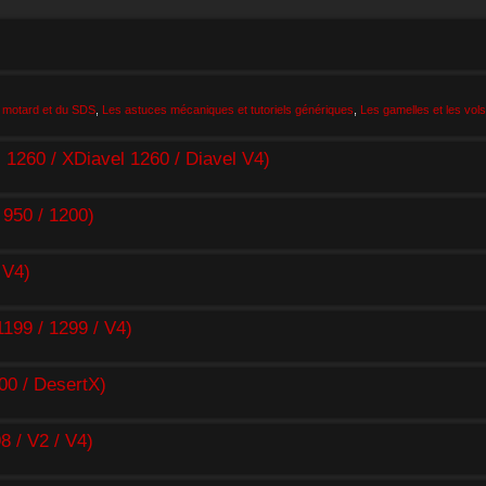
 motard et du SDS
,
Les astuces mécaniques et tutoriels génériques
,
Les gamelles et les vols
260 / XDiavel 1260 / Diavel V4)
950 / 1200)
 V4)
99 / 1299 / V4)
0 / DesertX)
/ V2 / V4)