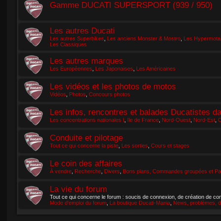
Gamme DUCATI SUPERSPORT (939 / 950)
Les autres Ducati
Les autres Superbikes
,
Les anciens Monster & Mostro
,
Les Hypermotar
Les Classiques
Les autres marques
Les Européennes
,
Les Japonaises
,
Les Américaines
Les vidéos et les photos de motos
Vidéos
,
Photos
,
Concours photos
Les infos, rencontres et balades Ducatistes d
Les concentrations nationales !
,
Ile de France
,
Nord-Ouest
,
Nord-Est
,
C
Conduite et pilotage
Tout ce qui concerne la piste
,
Les sorties
,
Cours et stages
Le coin des affaires
À vendre
,
Recherche
,
Divers
,
Bons plans, Commandes groupées et Par
La vie du forum
Tout ce qui concerne le forum : soucis de connexion, de création de com
Mode d'emploi du forum
,
La boutique Ducati-Mania
,
News, problèmes, d