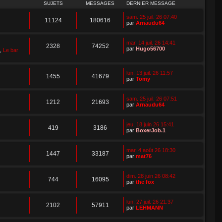
SUJETS
MESSAGES
DERNIER MESSAGE
sam. 25 juil. 26 07:40
11124
180616
par
Arnaudu64
mar. 14 juil. 26 14:41
2328
74252
par
Hugo56700
,
Le bar
lun. 13 juil. 26 11:57
1455
41679
par
Tomy
sam. 25 juil. 26 07:51
1212
21693
par
Arnaudu64
jeu. 18 juin 26 15:41
419
3186
par
BoxerJob.1
mar. 4 août 26 18:30
1447
33187
par
mat76
dim. 28 juin 26 08:42
744
16095
par
the fox
lun. 27 juil. 26 21:37
2102
57911
par
LEHMANN