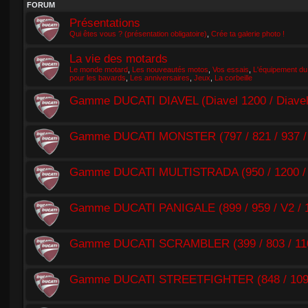
FORUM
Présentations
Qui êtes vous ? (présentation obligatoire)
,
Crée ta galerie photo !
La vie des motards
Le monde motard
,
Les nouveautés motos
,
Vos essais
,
L'équipement du
pour les bavards
,
Les anniversaires
,
Jeux
,
La corbeille
Gamme DUCATI DIAVEL (Diavel 1200 / Diavel 1
Gamme DUCATI MONSTER (797 / 821 / 937 / 
Gamme DUCATI MULTISTRADA (950 / 1200 /
Gamme DUCATI PANIGALE (899 / 959 / V2 / 11
Gamme DUCATI SCRAMBLER (399 / 803 / 110
Gamme DUCATI STREETFIGHTER (848 / 1098 