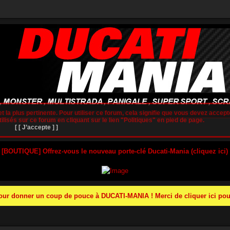
t la plus pertinente. Pour utiliser ce forum, cela signifie que vous devez accepte
lisés sur ce forum en cliquant sur le lien "Politiques" en pied de page.
[ [ J’accepte ] ]
 [BOUTIQUE] Offrez-vous le nouveau porte-clé Ducati-Mania (cliquez ici)
r donner un coup de pouce à DUCATI-MANIA ! Merci de cliquer ici pour