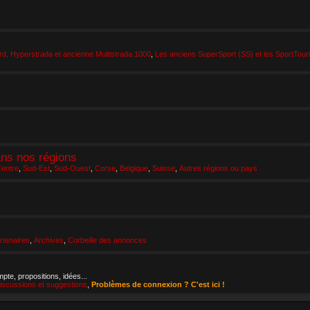
d, Hyperstrada et ancienne Multistrada 1000
,
Les anciens SuperSport (SS) et les SportTour
ans nos régions
entre
,
Sud-Est
,
Sud-Ouest
,
Corse
,
Belgique
,
Suisse
,
Autres régions ou pays
tenaires
,
Archives
,
Corbeille des annonces
pte, propositions, idées...
iscussions et suggestions
,
Problèmes de connexion ? C'est ici !