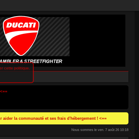
r cette politique.
 <==
 aider la communauté et ses frais d'hébergement ! <==
Nous sommes le ven. 7 août 26 10:18