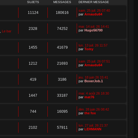
SUJETS
MESSAGES
DERNIER MESSAGE
sam. 25 juil. 26 07:40
11124
180616
par
Arnaudu64
mar. 14 juil. 26 14:41
2328
74252
par
Hugo56700
,
Le bar
lun. 13 juil. 26 11:57
1455
41679
par
Tomy
sam. 25 juil. 26 07:51
1212
21693
par
Arnaudu64
jeu. 18 juin 26 15:41
419
3186
par
BoxerJob.1
mar. 4 août 26 18:30
1447
33187
par
mat76
dim. 28 juin 26 08:42
744
16095
par
the fox
lun. 27 juil. 26 21:37
2102
57911
par
LEHMANN