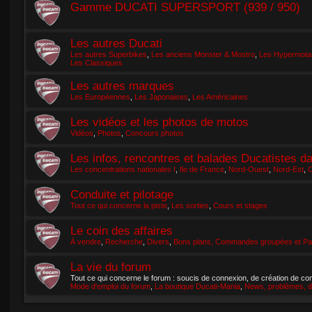
Gamme DUCATI SUPERSPORT (939 / 950)
Les autres Ducati
Les autres Superbikes
,
Les anciens Monster & Mostro
,
Les Hypermotar
Les Classiques
Les autres marques
Les Européennes
,
Les Japonaises
,
Les Américaines
Les vidéos et les photos de motos
Vidéos
,
Photos
,
Concours photos
Les infos, rencontres et balades Ducatistes d
Les concentrations nationales !
,
Ile de France
,
Nord-Ouest
,
Nord-Est
,
C
Conduite et pilotage
Tout ce qui concerne la piste
,
Les sorties
,
Cours et stages
Le coin des affaires
À vendre
,
Recherche
,
Divers
,
Bons plans, Commandes groupées et Par
La vie du forum
Tout ce qui concerne le forum : soucis de connexion, de création de com
Mode d'emploi du forum
,
La boutique Ducati-Mania
,
News, problèmes, d