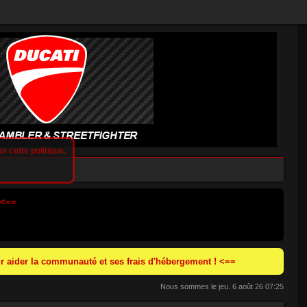
r cette politique.
 <==
 aider la communauté et ses frais d'hébergement ! <==
Nous sommes le jeu. 6 août 26 07:25