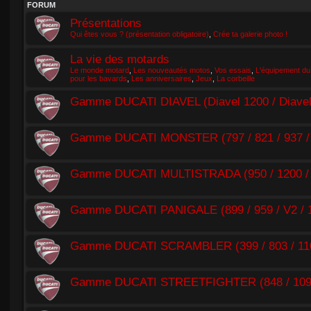
FORUM
Présentations
Qui êtes vous ? (présentation obligatoire)
,
Crée ta galerie photo !
La vie des motards
Le monde motard
,
Les nouveautés motos
,
Vos essais
,
L'équipement du
pour les bavards
,
Les anniversaires
,
Jeux
,
La corbeille
Gamme DUCATI DIAVEL (Diavel 1200 / Diavel 1
Gamme DUCATI MONSTER (797 / 821 / 937 / 
Gamme DUCATI MULTISTRADA (950 / 1200 /
Gamme DUCATI PANIGALE (899 / 959 / V2 / 11
Gamme DUCATI SCRAMBLER (399 / 803 / 110
Gamme DUCATI STREETFIGHTER (848 / 1098 