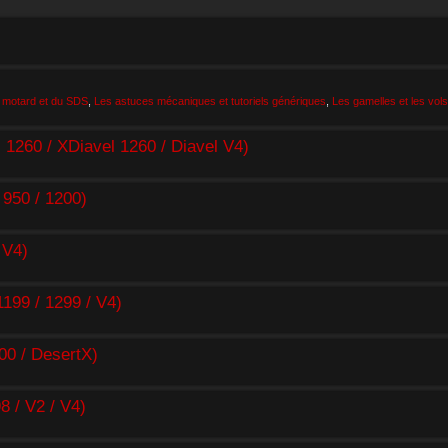
 motard et du SDS
,
Les astuces mécaniques et tutoriels génériques
,
Les gamelles et les vols
260 / XDiavel 1260 / Diavel V4)
950 / 1200)
 V4)
99 / 1299 / V4)
0 / DesertX)
/ V2 / V4)