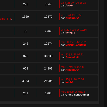
sam. 25 avr. 26 16:19
225
3647
par
Arck0
jeu. 9 juil. 26 07:56
1369
12372
par
Arnaudu64
isme (ST)
,
dim. 29 mars 26 10:56
88
2762
par
benguy
mer. 11 févr. 26 17:52
245
10274
par
Msieur Ecouteur
jeu. 23 juil. 26 07:22
826
31839
par
Arnaudu64
mer. 6 mai 26 06:38
608
24803
par
Arnaudu64
lun. 15 juin 26 23:14
3333
26905
par
loloh1
mer. 10 juin 26 08:04
259
6788
par
Grand Schtroumpf