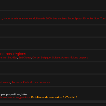
d, Hyperstrada et ancienne Multistrada 1000
,
Les anciens SuperSport (SS) et les SportTour
ans nos régions
entre
,
Sud-Est
,
Sud-Ouest
,
Corse
,
Belgique
,
Suisse
,
Autres régions ou pays
tenaires
,
Archives
,
Corbeille des annonces
pte, propositions, idées...
iscussions et suggestions
,
Problèmes de connexion ? C'est ici !