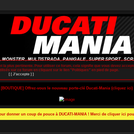
t la plus pertinente. Pour utiliser ce forum, cela signifie que vous devez accepte
lisés sur ce forum en cliquant sur le lien "Politiques" en pied de page.
[ [ J’accepte ] ]
 [BOUTIQUE] Offrez-vous le nouveau porte-clé Ducati-Mania (cliquez ici)
r donner un coup de pouce à DUCATI-MANIA ! Merci de cliquer ici pour