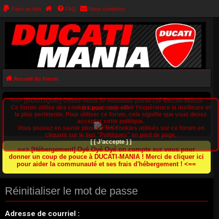
Faire un don
FAQ
Nous contacter
Accueil du forum
==> [BOUTIQUE] Offrez-vous le nouveau porte-clé Ducati-Mania
Ce forum utilise des cookies pour vous offrir l‘expérience la meilleure et
(cliquez ici) <==
la plus pertinente. Pour utiliser ce forum, cela signifie que vous devez
accepter cette politique.
Vous pouvez en savoir plus sur les cookies utilisés sur ce forum en
cliquant sur le lien "Politiques" en pied de page.
[ [ J’accepte ] ]
==> [Hébergement] Oyé Oyé Oyé on compte sur vous pour
donner un coup de pouce à DUCATI-MANIA ! Merci de cliquer ici
pour aider la communauté et ses frais d'hébergement ! <==
Réinitialiser le mot de passe
Adresse de courriel :