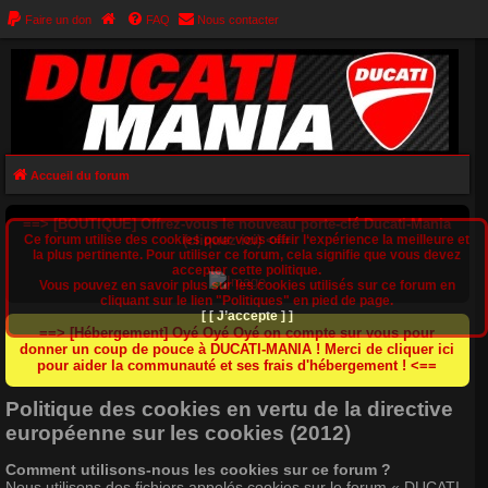
Faire un don
FAQ
Nous contacter
Accueil du forum
==> [BOUTIQUE] Offrez-vous le nouveau porte-clé Ducati-Mania
Ce forum utilise des cookies pour vous offrir l‘expérience la meilleure et
(cliquez ici) <==
la plus pertinente. Pour utiliser ce forum, cela signifie que vous devez
accepter cette politique.
Vous pouvez en savoir plus sur les cookies utilisés sur ce forum en
cliquant sur le lien "Politiques" en pied de page.
[ [ J’accepte ] ]
==> [Hébergement] Oyé Oyé Oyé on compte sur vous pour
donner un coup de pouce à DUCATI-MANIA ! Merci de cliquer ici
pour aider la communauté et ses frais d'hébergement ! <==
Politique des cookies en vertu de la directive
européenne sur les cookies (2012)
Comment utilisons-nous les cookies sur ce forum ?
Nous utilisons des fichiers appelés cookies sur le forum « DUCATI-