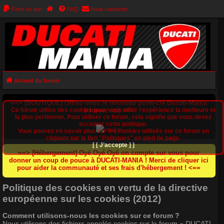
Faire un don
FAQ
Nous contacter
Accueil du forum
==> [BOUTIQUE] Offrez-vous le nouveau porte-clé Ducati-Mania
Ce forum utilise des cookies pour vous offrir l‘expérience la meilleure et
(cliquez ici) <==
la plus pertinente. Pour utiliser ce forum, cela signifie que vous devez
accepter cette politique.
Vous pouvez en savoir plus sur les cookies utilisés sur ce forum en
cliquant sur le lien "Politiques" en pied de page.
[ [ J’accepte ] ]
==> [Hébergement] Oyé Oyé Oyé on compte sur vous pour
donner un coup de pouce à DUCATI-MANIA ! Merci de cliquer ici
pour aider la communauté et ses frais d'hébergement ! <==
Politique des cookies en vertu de la directive
européenne sur les cookies (2012)
Comment utilisons-nous les cookies sur ce forum ?
Nous utilisons des fichiers appelés cookies sur le forum « DUCATI-