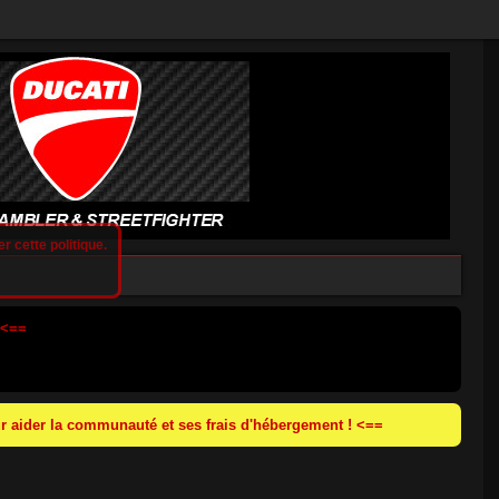
r cette politique.
 <==
 aider la communauté et ses frais d'hébergement ! <==