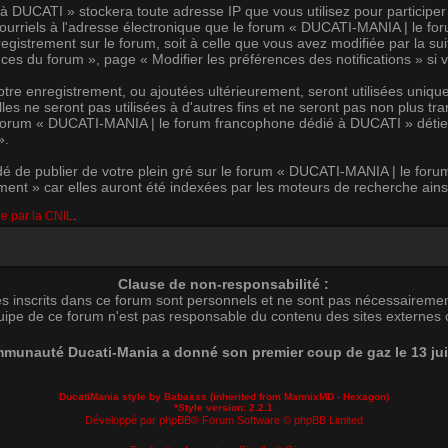
 DUCATI » stockera toute adresse IP que vous utilisez pour participe
urriels à l'adresse électronique que le forum « DUCATI-MANIA | le f
nregistrement sur le forum, soit à celle que vous avez modifiée par la 
ces du forum », page « Modifier les préférences des notifications » si v
tre enregistrement, ou ajoutées ultérieurement, seront utilisées uni
es ne seront pas utilisées à d'autres fins et ne seront pas non plus tr
forum « DUCATI-MANIA | le forum francophone dédié à DUCATI » détient 
».
é de publier de votre plein gré sur le forum « DUCATI-MANIA | le for
t » car elles auront été indexées par les moteurs de recherche ainsi 
ie par la CNIL
.
Clause de non-responsabilité :
s inscrits dans ce forum sont personnels et ne sont pas nécessairemen
uipe de ce forum n'est pas responsable du contenu des sites externes c
munauté Ducati-Mania a donné son premier coup de gaz le 13 ju
DucatiMania style by Babasss (inherited from
MannixMD
- Hexagon)
*
Style version: 2.2.1
Développé par
phpBB
® Forum Software © phpBB Limited