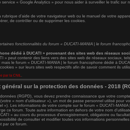
rvice « Google Analytics » pour nous aider à surveiller le trafic sur n
 rubrique d’aide de votre navigateur web ou le manuel de votre appareil
érer, de contrôler ou de supprimer les cookies.
certaines fonctionnalités du forum « DUCATI-MANIA | le forum francoph
phone dédié à DUCATI » provenant des sites web des réseaux soc
 peut contenir des liens vers des sites web de réseaux sociaux, tels
 mais le forum « DUCATI-MANIA | le forum francophone dédié à DUCATI » 
okies » sur leurs sites web respectifs afin de savoir comment ils utilis
ie par la CNIL
.
t général sur la protection des données - 2018 (
es données (RGPD), vous devez prendre connaissance que votre compte
votre « nom d'utilisateur »), un mot de passe personnel utilisé pour v
riel »). Les informations de votre compte sur le forum « DUCATI-MANIA
ge ce forum. Toute autre information en dehors de votre nom d'utilisat
TI » au cours du processus d'enregistrement, obligatoire ou facultati
ibilité de consulter et modifier toutes vos informations personnelles d
t par ce forum.