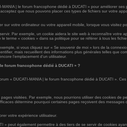
I-MANIA | le forum francophone dédié à DUCATI » pour améliorer ses per
ceptez que nous pouvons placer ces types de fichiers sur votre appar
er sur votre ordinateur ou votre appareil mobile, lorsque vous visitez p
servir. Par exemple, un cookie aidera le site web à reconnaître votre a
e terme « cookies » dans sa politique pour se référer à tous les fichie
xemple, si vous cliquez sur « Se souvenir de moi » lors de la connexion
entifier, mais recueillent des informations plus générales telles que c
encore l’emplacement d’un utilisateur.
| le forum francophone dédié à DUCATI » ?
 forum « DUCATI-MANIA | le forum francophone dédié à DUCATI ». Ces 
 pages visitées. Par exemple, nous pourrions utiliser des cookies de p
efficaces détermine pourquoi certaines pages reçoivent des messages d
er votre expérience utilisateur.
 peut également permettre à des tiers de se servir de cookies ayant d