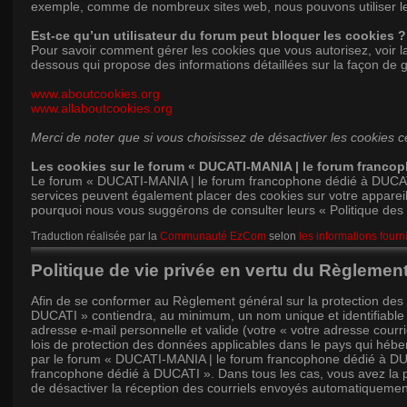
exemple, comme de nombreux sites web, nous pouvons utiliser le se
Est-ce qu’un utilisateur du forum peut bloquer les cookies ?
Pour savoir comment gérer les cookies que vous autorisez, voir la
dessous qui propose des informations détaillées sur la façon de g
www.aboutcookies.org
www.allaboutcookies.org
Merci de noter que si vous choisissez de désactiver les cookies 
Les cookies sur le forum « DUCATI-MANIA | le forum franco
Le forum « DUCATI-MANIA | le forum francophone dédié à DUCATI »
services peuvent également placer des cookies sur votre appareil
pourquoi nous vous suggérons de consulter leurs « Politique des co
Traduction réalisée par la
Communauté EzCom
selon
les informations fourn
Politique de vie privée en vertu du Règlemen
Afin de se conformer au Règlement général sur la protection d
DUCATI » contiendra, au minimum, un nom unique et identifiable (
adresse e-mail personnelle et valide (votre « votre adresse cour
lois de protection des données applicables dans le pays qui héber
par le forum « DUCATI-MANIA | le forum francophone dédié à DUCA
francophone dédié à DUCATI ». Dans tous les cas, vous avez la poss
de désactiver la réception des courriels envoyés automatiquemen