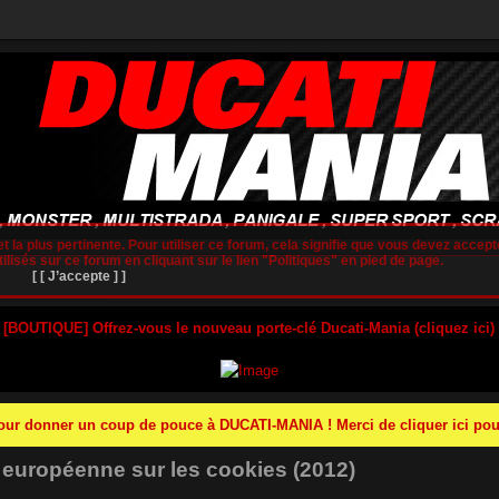
t la plus pertinente. Pour utiliser ce forum, cela signifie que vous devez accepte
lisés sur ce forum en cliquant sur le lien "Politiques" en pied de page.
[ [ J’accepte ] ]
 [BOUTIQUE] Offrez-vous le nouveau porte-clé Ducati-Mania (cliquez ici)
r donner un coup de pouce à DUCATI-MANIA ! Merci de cliquer ici pour
e européenne sur les cookies (2012)