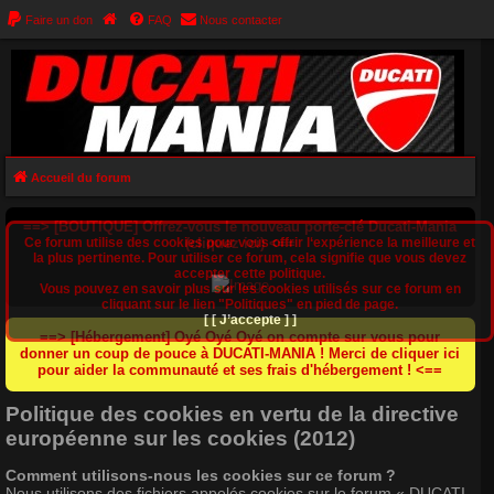
Faire un don
FAQ
Nous contacter
Accueil du forum
==> [BOUTIQUE] Offrez-vous le nouveau porte-clé Ducati-Mania
Ce forum utilise des cookies pour vous offrir l‘expérience la meilleure et
(cliquez ici) <==
la plus pertinente. Pour utiliser ce forum, cela signifie que vous devez
accepter cette politique.
Vous pouvez en savoir plus sur les cookies utilisés sur ce forum en
cliquant sur le lien "Politiques" en pied de page.
[ [ J’accepte ] ]
==> [Hébergement] Oyé Oyé Oyé on compte sur vous pour
donner un coup de pouce à DUCATI-MANIA ! Merci de cliquer ici
pour aider la communauté et ses frais d'hébergement ! <==
Politique des cookies en vertu de la directive
européenne sur les cookies (2012)
Comment utilisons-nous les cookies sur ce forum ?
Nous utilisons des fichiers appelés cookies sur le forum « DUCATI-