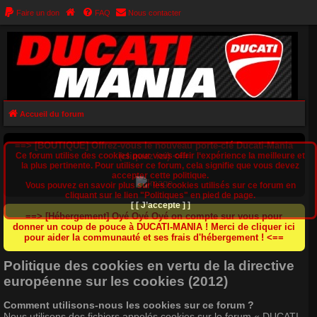
Faire un don
FAQ
Nous contacter
Accueil du forum
==> [BOUTIQUE] Offrez-vous le nouveau porte-clé Ducati-Mania
Ce forum utilise des cookies pour vous offrir l‘expérience la meilleure et
(cliquez ici) <==
la plus pertinente. Pour utiliser ce forum, cela signifie que vous devez
accepter cette politique.
Vous pouvez en savoir plus sur les cookies utilisés sur ce forum en
cliquant sur le lien "Politiques" en pied de page.
[ [ J’accepte ] ]
==> [Hébergement] Oyé Oyé Oyé on compte sur vous pour
donner un coup de pouce à DUCATI-MANIA ! Merci de cliquer ici
pour aider la communauté et ses frais d'hébergement ! <==
Politique des cookies en vertu de la directive
européenne sur les cookies (2012)
Comment utilisons-nous les cookies sur ce forum ?
Nous utilisons des fichiers appelés cookies sur le forum « DUCATI-