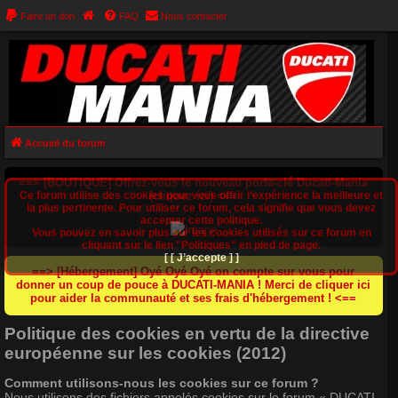
Faire un don
FAQ
Nous contacter
Accueil du forum
==> [BOUTIQUE] Offrez-vous le nouveau porte-clé Ducati-Mania
Ce forum utilise des cookies pour vous offrir l‘expérience la meilleure et
(cliquez ici) <==
la plus pertinente. Pour utiliser ce forum, cela signifie que vous devez
accepter cette politique.
Vous pouvez en savoir plus sur les cookies utilisés sur ce forum en
cliquant sur le lien "Politiques" en pied de page.
[ [ J’accepte ] ]
==> [Hébergement] Oyé Oyé Oyé on compte sur vous pour
donner un coup de pouce à DUCATI-MANIA ! Merci de cliquer ici
pour aider la communauté et ses frais d'hébergement ! <==
Politique des cookies en vertu de la directive
européenne sur les cookies (2012)
Comment utilisons-nous les cookies sur ce forum ?
Nous utilisons des fichiers appelés cookies sur le forum « DUCATI-