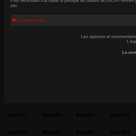
Il est nécessaire d’accepter la politique de cookies de DUCATI-MANIA |
site.
Accueil du forum
Les opinions et commentaire
L'éq
La com