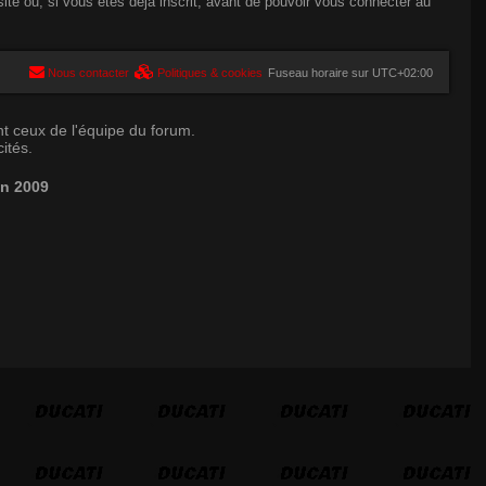
te ou, si vous êtes déjà inscrit, avant de pouvoir vous connecter au
Nous contacter
Politiques & cookies
Fuseau horaire sur
UTC+02:00
t ceux de l'équipe du forum.
ités.
in 2009