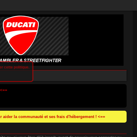
r cette politique.
 <==
 aider la communauté et ses frais d'hébergement ! <==