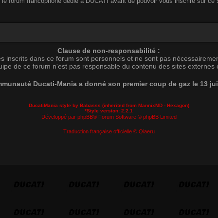
 le forum francophone dédié à DUCATI avant de pouvoir vous inscrire sur ce si
Clause de non-responsabilité :
s inscrits dans ce forum sont personnels et ne sont pas nécessairemen
uipe de ce forum n'est pas responsable du contenu des sites externes c
munauté Ducati-Mania a donné son premier coup de gaz le 13 ju
DucatiMania style by Babasss (inherited from
MannixMD
- Hexagon)
*
Style version: 2.2.1
Développé par
phpBB
® Forum Software © phpBB Limited
Traduction française officielle
©
Qiaeru