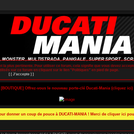
t la plus pertinente. Pour utiliser ce forum, cela signifie que vous devez accepte
lisés sur ce forum en cliquant sur le lien "Politiques" en pied de page.
[ [ J’accepte ] ]
 [BOUTIQUE] Offrez-vous le nouveau porte-clé Ducati-Mania (cliquez ici)
r donner un coup de pouce à DUCATI-MANIA ! Merci de cliquer ici pour