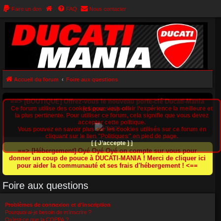
Faire un don
FAQ
Nous contacter
Accueil du forum
Foire aux questions
==> [BOUTIQUE] Offrez-vous le nouveau porte-clé Ducati-Mania
Ce forum utilise des cookies pour vous offrir l‘expérience la meilleure et
(cliquez ici) <==
la plus pertinente. Pour utiliser ce forum, cela signifie que vous devez
accepter cette politique.
Vous pouvez en savoir plus sur les cookies utilisés sur ce forum en
cliquant sur le lien "Politiques" en pied de page.
[ [ J’accepte ] ]
==> [Hébergement] Oyé Oyé Oyé on compte sur vous pour
donner un coup de pouce à DUCATI-MANIA ! Merci de cliquer ici
pour aider la communauté et ses frais d'hébergement ! <==
Foire aux questions
Problèmes de connexion et d’inscription
Pourquoi ai-je besoin de m’inscrire ?
Qu’est-ce que la COPPA ?