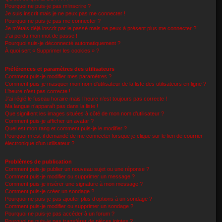
Pourquoi ne puis-je pas m’inscrire ?
Je suis inscrit mais je ne peux pas me connecter !
Pourquoi ne puis-je pas me connecter ?
Je m’étais déjà inscrit par le passé mais ne peux à présent plus me connecter ?!
J’ai perdu mon mot de passe !
Pourquoi suis-je déconnecté automatiquement ?
À quoi sert « Supprimer les cookies » ?
Préférences et paramètres des utilisateurs
Comment puis-je modifier mes paramètres ?
Comment puis-je masquer mon nom d’utilisateur de la liste des utilisateurs en ligne ?
L’heure n’est pas correcte !
J’ai réglé le fuseau horaire mais l’heure n’est toujours pas correcte !
Ma langue n’apparaît pas dans la liste !
Que signifient les images situées à côté de mon nom d’utilisateur ?
Comment puis-je afficher un avatar ?
Quel est mon rang et comment puis-je le modifier ?
Pourquoi m’est-il demandé de me connecter lorsque je clique sur le lien de courrier
électronique d’un utilisateur ?
Problèmes de publication
Comment puis-je publier un nouveau sujet ou une réponse ?
Comment puis-je modifier ou supprimer un message ?
Comment puis-je insérer une signature à mon message ?
Comment puis-je créer un sondage ?
Pourquoi ne puis-je pas ajouter plus d’options à un sondage ?
Comment puis-je modifier ou supprimer un sondage ?
Pourquoi ne puis-je pas accéder à un forum ?
Pourquoi ne puis-je pas transférer de pièces jointes ?