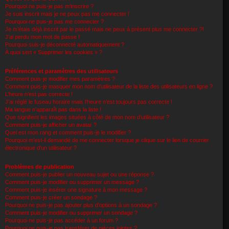
Pourquoi ne puis-je pas m’inscrire ?
Je suis inscrit mais je ne peux pas me connecter !
Pourquoi ne puis-je pas me connecter ?
Je m’étais déjà inscrit par le passé mais ne peux à présent plus me connecter ?!
J’ai perdu mon mot de passe !
Pourquoi suis-je déconnecté automatiquement ?
À quoi sert « Supprimer les cookies » ?
Préférences et paramètres des utilisateurs
Comment puis-je modifier mes paramètres ?
Comment puis-je masquer mon nom d’utilisateur de la liste des utilisateurs en ligne ?
L’heure n’est pas correcte !
J’ai réglé le fuseau horaire mais l’heure n’est toujours pas correcte !
Ma langue n’apparaît pas dans la liste !
Que signifient les images situées à côté de mon nom d’utilisateur ?
Comment puis-je afficher un avatar ?
Quel est mon rang et comment puis-je le modifier ?
Pourquoi m’est-il demandé de me connecter lorsque je clique sur le lien de courrier
électronique d’un utilisateur ?
Problèmes de publication
Comment puis-je publier un nouveau sujet ou une réponse ?
Comment puis-je modifier ou supprimer un message ?
Comment puis-je insérer une signature à mon message ?
Comment puis-je créer un sondage ?
Pourquoi ne puis-je pas ajouter plus d’options à un sondage ?
Comment puis-je modifier ou supprimer un sondage ?
Pourquoi ne puis-je pas accéder à un forum ?
Pourquoi ne puis-je pas transférer de pièces jointes ?