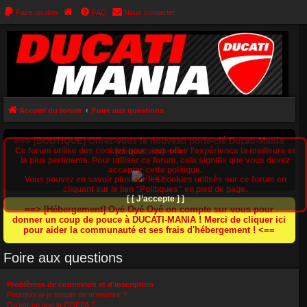
Faire un don
FAQ
Nous contacter
Accueil du forum
Foire aux questions
==> [BOUTIQUE] Offrez-vous le nouveau porte-clé Ducati-Mania
Ce forum utilise des cookies pour vous offrir l‘expérience la meilleure et
(cliquez ici) <==
la plus pertinente. Pour utiliser ce forum, cela signifie que vous devez
accepter cette politique.
Vous pouvez en savoir plus sur les cookies utilisés sur ce forum en
cliquant sur le lien "Politiques" en pied de page.
[ [ J’accepte ] ]
==> [Hébergement] Oyé Oyé Oyé on compte sur vous pour
donner un coup de pouce à DUCATI-MANIA ! Merci de cliquer ici
pour aider la communauté et ses frais d'hébergement ! <==
Foire aux questions
Problèmes de connexion et d’inscription
Pourquoi ai-je besoin de m’inscrire ?
Qu’est-ce que la COPPA ?