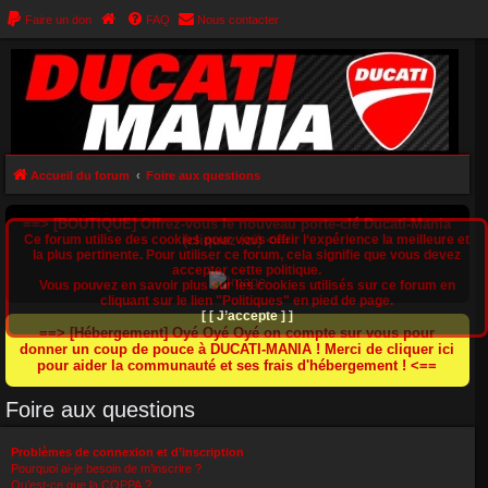
Faire un don
FAQ
Nous contacter
Accueil du forum
Foire aux questions
==> [BOUTIQUE] Offrez-vous le nouveau porte-clé Ducati-Mania
Ce forum utilise des cookies pour vous offrir l‘expérience la meilleure et
(cliquez ici) <==
la plus pertinente. Pour utiliser ce forum, cela signifie que vous devez
accepter cette politique.
Vous pouvez en savoir plus sur les cookies utilisés sur ce forum en
cliquant sur le lien "Politiques" en pied de page.
[ [ J’accepte ] ]
==> [Hébergement] Oyé Oyé Oyé on compte sur vous pour
donner un coup de pouce à DUCATI-MANIA ! Merci de cliquer ici
pour aider la communauté et ses frais d'hébergement ! <==
Foire aux questions
Problèmes de connexion et d’inscription
Pourquoi ai-je besoin de m’inscrire ?
Qu’est-ce que la COPPA ?