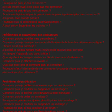
Pourquoi ne puis-je pas m’inscrire ?
Je suis inscrit mais je ne peux pas me connecter !
Pourquoi ne puis-je pas me connecter ?
Je m’étais déjà inscrit par le passé mais ne peux à présent plus me connecter ?!
J’ai perdu mon mot de passe !
Pourquoi suis-je déconnecté automatiquement ?
À quoi sert « Supprimer les cookies » ?
Préférences et paramètres des utilisateurs
Comment puis-je modifier mes paramètres ?
Comment puis-je masquer mon nom d’utilisateur de la liste des utilisateurs en ligne ?
L’heure n’est pas correcte !
J’ai réglé le fuseau horaire mais l’heure n’est toujours pas correcte !
Ma langue n’apparaît pas dans la liste !
Que signifient les images situées à côté de mon nom d’utilisateur ?
Comment puis-je afficher un avatar ?
Quel est mon rang et comment puis-je le modifier ?
Pourquoi m’est-il demandé de me connecter lorsque je clique sur le lien de courrier
électronique d’un utilisateur ?
Problèmes de publication
Comment puis-je publier un nouveau sujet ou une réponse ?
Comment puis-je modifier ou supprimer un message ?
Comment puis-je insérer une signature à mon message ?
Comment puis-je créer un sondage ?
Pourquoi ne puis-je pas ajouter plus d’options à un sondage ?
Comment puis-je modifier ou supprimer un sondage ?
Pourquoi ne puis-je pas accéder à un forum ?
Pourquoi ne puis-je pas transférer de pièces jointes ?