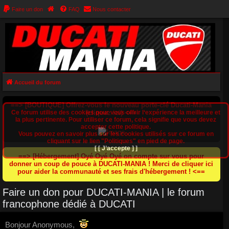
Faire un don
FAQ
Nous contacter
Accueil du forum
==> [BOUTIQUE] Offrez-vous le nouveau porte-clé Ducati-Mania
Ce forum utilise des cookies pour vous offrir l‘expérience la meilleure et
(cliquez ici) <==
la plus pertinente. Pour utiliser ce forum, cela signifie que vous devez
accepter cette politique.
Vous pouvez en savoir plus sur les cookies utilisés sur ce forum en
cliquant sur le lien "Politiques" en pied de page.
[ [ J’accepte ] ]
==> [Hébergement] Oyé Oyé Oyé on compte sur vous pour
donner un coup de pouce à DUCATI-MANIA ! Merci de cliquer ici
pour aider la communauté et ses frais d'hébergement ! <==
Faire un don pour DUCATI-MANIA | le forum
francophone dédié à DUCATI
Bonjour Anonymous,