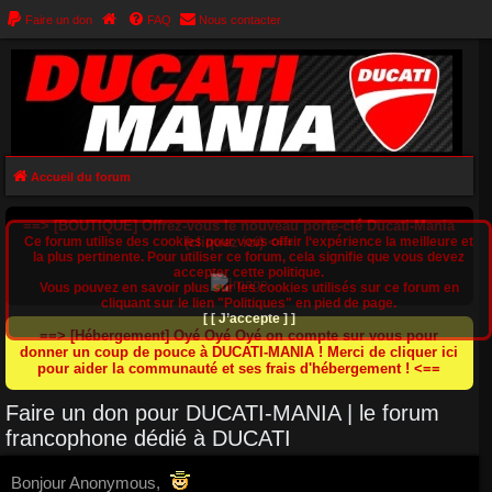
Faire un don
FAQ
Nous contacter
Accueil du forum
==> [BOUTIQUE] Offrez-vous le nouveau porte-clé Ducati-Mania
Ce forum utilise des cookies pour vous offrir l‘expérience la meilleure et
(cliquez ici) <==
la plus pertinente. Pour utiliser ce forum, cela signifie que vous devez
accepter cette politique.
Vous pouvez en savoir plus sur les cookies utilisés sur ce forum en
cliquant sur le lien "Politiques" en pied de page.
[ [ J’accepte ] ]
==> [Hébergement] Oyé Oyé Oyé on compte sur vous pour
donner un coup de pouce à DUCATI-MANIA ! Merci de cliquer ici
pour aider la communauté et ses frais d'hébergement ! <==
Faire un don pour DUCATI-MANIA | le forum
francophone dédié à DUCATI
Bonjour Anonymous,