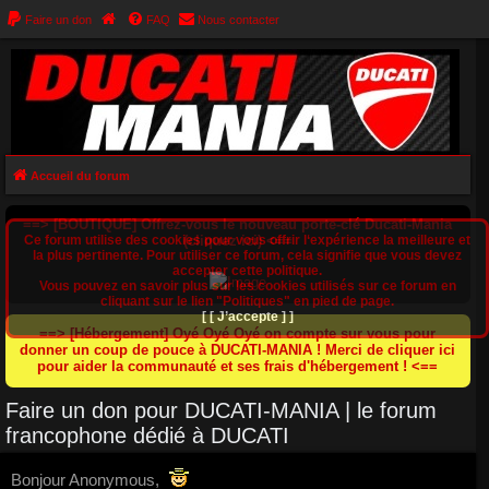
Faire un don
FAQ
Nous contacter
Accueil du forum
==> [BOUTIQUE] Offrez-vous le nouveau porte-clé Ducati-Mania
Ce forum utilise des cookies pour vous offrir l‘expérience la meilleure et
(cliquez ici) <==
la plus pertinente. Pour utiliser ce forum, cela signifie que vous devez
accepter cette politique.
Vous pouvez en savoir plus sur les cookies utilisés sur ce forum en
cliquant sur le lien "Politiques" en pied de page.
[ [ J’accepte ] ]
==> [Hébergement] Oyé Oyé Oyé on compte sur vous pour
donner un coup de pouce à DUCATI-MANIA ! Merci de cliquer ici
pour aider la communauté et ses frais d'hébergement ! <==
Faire un don pour DUCATI-MANIA | le forum
francophone dédié à DUCATI
Bonjour Anonymous,