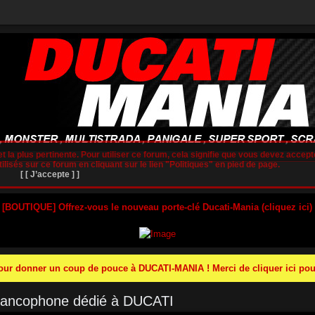
t la plus pertinente. Pour utiliser ce forum, cela signifie que vous devez accepte
lisés sur ce forum en cliquant sur le lien "Politiques" en pied de page.
[ [ J’accepte ] ]
 [BOUTIQUE] Offrez-vous le nouveau porte-clé Ducati-Mania (cliquez ici)
r donner un coup de pouce à DUCATI-MANIA ! Merci de cliquer ici pour
francophone dédié à DUCATI