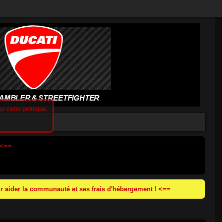
r cette politique.
 <==
 aider la communauté et ses frais d'hébergement ! <==