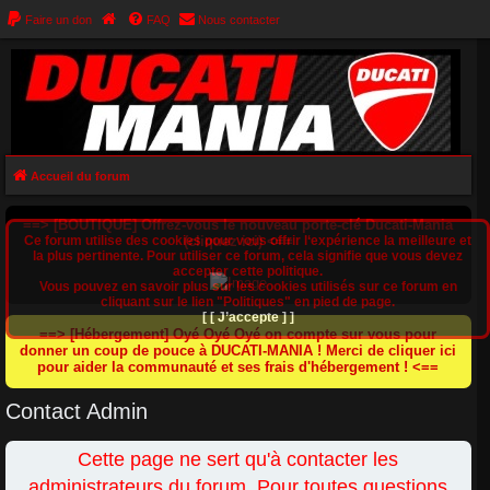
Faire un don
FAQ
Nous contacter
Accueil du forum
==> [BOUTIQUE] Offrez-vous le nouveau porte-clé Ducati-Mania
Ce forum utilise des cookies pour vous offrir l‘expérience la meilleure et
(cliquez ici) <==
la plus pertinente. Pour utiliser ce forum, cela signifie que vous devez
accepter cette politique.
Vous pouvez en savoir plus sur les cookies utilisés sur ce forum en
cliquant sur le lien "Politiques" en pied de page.
[ [ J’accepte ] ]
==> [Hébergement] Oyé Oyé Oyé on compte sur vous pour
donner un coup de pouce à DUCATI-MANIA ! Merci de cliquer ici
pour aider la communauté et ses frais d'hébergement ! <==
Contact Admin
Cette page ne sert qu'à contacter les
administrateurs du forum. Pour toutes questions