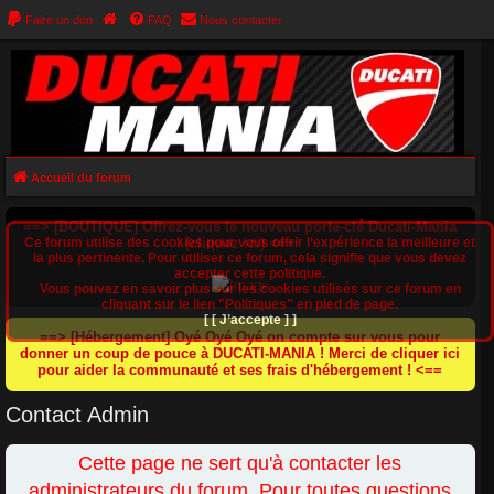
Faire un don
FAQ
Nous contacter
Accueil du forum
==> [BOUTIQUE] Offrez-vous le nouveau porte-clé Ducati-Mania
Ce forum utilise des cookies pour vous offrir l‘expérience la meilleure et
(cliquez ici) <==
la plus pertinente. Pour utiliser ce forum, cela signifie que vous devez
accepter cette politique.
Vous pouvez en savoir plus sur les cookies utilisés sur ce forum en
cliquant sur le lien "Politiques" en pied de page.
[ [ J’accepte ] ]
==> [Hébergement] Oyé Oyé Oyé on compte sur vous pour
donner un coup de pouce à DUCATI-MANIA ! Merci de cliquer ici
pour aider la communauté et ses frais d'hébergement ! <==
Contact Admin
Cette page ne sert qu'à contacter les
administrateurs du forum. Pour toutes questions