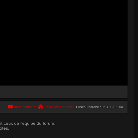
Nous contacter
Politiques & cookies
Fuseau horaire sur
UTC+02:00
t ceux de l'équipe du forum.
ités.