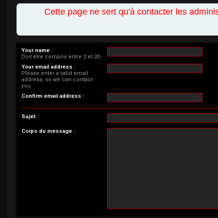
Cette page ne sert qu'à contacter les admin
Your name :
Doit être compris entre 2 et 20.
Your email address :
Please enter a valid email
address, so we can contact
you.
Confirm email address :
Sujet :
Corps du message :