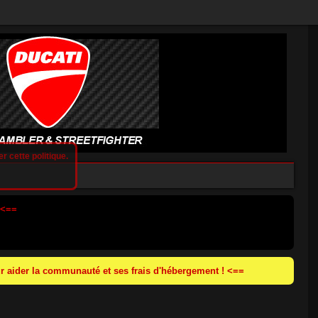
r cette politique.
 <==
 aider la communauté et ses frais d'hébergement ! <==