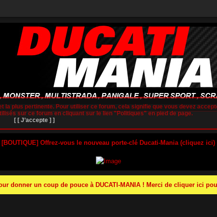
t la plus pertinente. Pour utiliser ce forum, cela signifie que vous devez accepte
lisés sur ce forum en cliquant sur le lien "Politiques" en pied de page.
[ [ J’accepte ] ]
 [BOUTIQUE] Offrez-vous le nouveau porte-clé Ducati-Mania (cliquez ici)
r donner un coup de pouce à DUCATI-MANIA ! Merci de cliquer ici pour