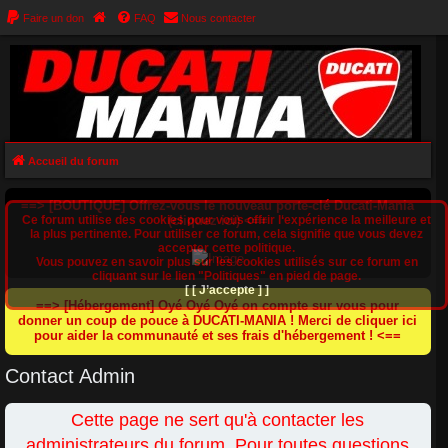
Faire un don
FAQ
Nous contacter
Accueil du forum
==> [BOUTIQUE] Offrez-vous le nouveau porte-clé Ducati-Mania
Ce forum utilise des cookies pour vous offrir l‘expérience la meilleure et
(cliquez ici) <==
la plus pertinente. Pour utiliser ce forum, cela signifie que vous devez
accepter cette politique.
Vous pouvez en savoir plus sur les cookies utilisés sur ce forum en
cliquant sur le lien "Politiques" en pied de page.
[ [ J’accepte ] ]
==> [Hébergement] Oyé Oyé Oyé on compte sur vous pour
donner un coup de pouce à DUCATI-MANIA ! Merci de cliquer ici
pour aider la communauté et ses frais d'hébergement ! <==
Contact Admin
Cette page ne sert qu'à contacter les
administrateurs du forum. Pour toutes questions