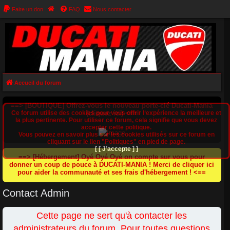
Faire un don
FAQ
Nous contacter
Accueil du forum
==> [BOUTIQUE] Offrez-vous le nouveau porte-clé Ducati-Mania
Ce forum utilise des cookies pour vous offrir l‘expérience la meilleure et
(cliquez ici) <==
la plus pertinente. Pour utiliser ce forum, cela signifie que vous devez
accepter cette politique.
Vous pouvez en savoir plus sur les cookies utilisés sur ce forum en
cliquant sur le lien "Politiques" en pied de page.
[ [ J’accepte ] ]
==> [Hébergement] Oyé Oyé Oyé on compte sur vous pour
donner un coup de pouce à DUCATI-MANIA ! Merci de cliquer ici
pour aider la communauté et ses frais d'hébergement ! <==
Contact Admin
Cette page ne sert qu'à contacter les
administrateurs du forum. Pour toutes questions