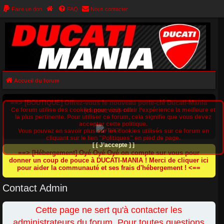
Faire un don
FAQ
Nous contacter
Accueil du forum
==> [BOUTIQUE] Offrez-vous le nouveau porte-clé Ducati-Mania
Ce forum utilise des cookies pour vous offrir l‘expérience la meilleure et
(cliquez ici) <==
la plus pertinente. Pour utiliser ce forum, cela signifie que vous devez
accepter cette politique.
Vous pouvez en savoir plus sur les cookies utilisés sur ce forum en
cliquant sur le lien "Politiques" en pied de page.
[ [ J’accepte ] ]
==> [Hébergement] Oyé Oyé Oyé on compte sur vous pour
donner un coup de pouce à DUCATI-MANIA ! Merci de cliquer ici
pour aider la communauté et ses frais d'hébergement ! <==
Contact Admin
Cette page ne sert qu'à contacter les
administrateurs du forum. Pour toutes questions