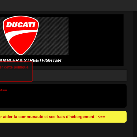
r cette politique.
 <==
 aider la communauté et ses frais d'hébergement ! <==