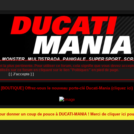
t la plus pertinente. Pour utiliser ce forum, cela signifie que vous devez accepte
lisés sur ce forum en cliquant sur le lien "Politiques" en pied de page.
[ [ J’accepte ] ]
 [BOUTIQUE] Offrez-vous le nouveau porte-clé Ducati-Mania (cliquez ici)
r donner un coup de pouce à DUCATI-MANIA ! Merci de cliquer ici pour