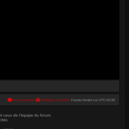
Nous contacter
Politiques & cookies
Fuseau horaire sur
UTC+02:00
t ceux de l'équipe du forum.
ités.