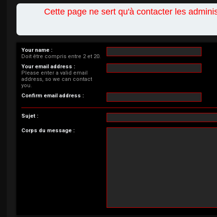
Cette page ne sert qu'à contacter les admin
Your name :
Doit être compris entre 2 et 20.
Your email address :
Please enter a valid email
address, so we can contact
you.
Confirm email address :
Sujet :
Corps du message :