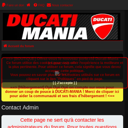
Faire un don
FAQ
Nous contacter
Accueil du forum
==> [BOUTIQUE] Offrez-vous le nouveau porte-clé Ducati-Mania
Ce forum utilise des cookies pour vous offrir l‘expérience la meilleure et
(cliquez ici) <==
la plus pertinente. Pour utiliser ce forum, cela signifie que vous devez
accepter cette politique.
Vous pouvez en savoir plus sur les cookies utilisés sur ce forum en
cliquant sur le lien "Politiques" en pied de page.
[ [ J’accepte ] ]
==> [Hébergement] Oyé Oyé Oyé on compte sur vous pour
donner un coup de pouce à DUCATI-MANIA ! Merci de cliquer ici
pour aider la communauté et ses frais d'hébergement ! <==
Contact Admin
Cette page ne sert qu'à contacter les
administrateurs du forum. Pour toutes questions