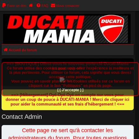
Faire un don
FAQ
Nous contacter
Accueil du forum
==> [BOUTIQUE] Offrez-vous le nouveau porte-clé Ducati-Mania
Ce forum utilise des cookies pour vous offrir l‘expérience la meilleure et
(cliquez ici) <==
la plus pertinente. Pour utiliser ce forum, cela signifie que vous devez
accepter cette politique.
Vous pouvez en savoir plus sur les cookies utilisés sur ce forum en
cliquant sur le lien "Politiques" en pied de page.
[ [ J’accepte ] ]
==> [Hébergement] Oyé Oyé Oyé on compte sur vous pour
donner un coup de pouce à DUCATI-MANIA ! Merci de cliquer ici
pour aider la communauté et ses frais d'hébergement ! <==
Contact Admin
Cette page ne sert qu'à contacter les
administrateurs du forum. Pour toutes questions