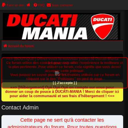
Faire un don
FAQ
Nous contacter
Accueil du forum
==> [BOUTIQUE] Offrez-vous le nouveau porte-clé Ducati-Mania
Ce forum utilise des cookies pour vous offrir l‘expérience la meilleure et
(cliquez ici) <==
la plus pertinente. Pour utiliser ce forum, cela signifie que vous devez
accepter cette politique.
Vous pouvez en savoir plus sur les cookies utilisés sur ce forum en
cliquant sur le lien "Politiques" en pied de page.
[ [ J’accepte ] ]
==> [Hébergement] Oyé Oyé Oyé on compte sur vous pour
donner un coup de pouce à DUCATI-MANIA ! Merci de cliquer ici
pour aider la communauté et ses frais d'hébergement ! <==
Contact Admin
Cette page ne sert qu'à contacter les
administrateurs du forum. Pour toutes questions